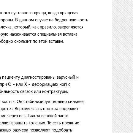
ного суставного хряща, когда хрящевая
тороны. В данном случае на бедренную кость
лочка, который, как правило, закрепляется
орую насаживается специальная вставка,
бодно скользит по этой вставке.
да пациенту диагностированы варусный и
при О – или Х – деформациях ног) с
бильность связок или контрактуры.
костях. Он стабилизирует колено сильнее,
протез. Верхняя часть протеза содержит
ние через ось. Гильза верхней части
оляет вращать голенью. То есть прежние
разных размера позволяют подобрать