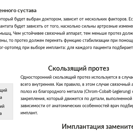
енного сустава
оторый будет выбран доктором, зависит от нескольких факторов. Е
антата будет зависеть от того, насколько сильны артрозные изменен
мышц. Чем устойчивее связочный аппарат, тем меньше протез должен
ены, то протез должен перенять функцию стабилизации при помощ
рг-ортопед при выборе импланта: для каждого пациента подбирает
Скользящий протез
Односторонний скользящий протез используется в случае
всего внутренняя. Как правило, в этом случае связочный
полоз из благородного металла (Chrom-Cobalt-Legierung
закрепления, который движется по детали, выполненной
зависимости от анатомических особенностей врач подби
ий
имплант.
а
Имплантация замените