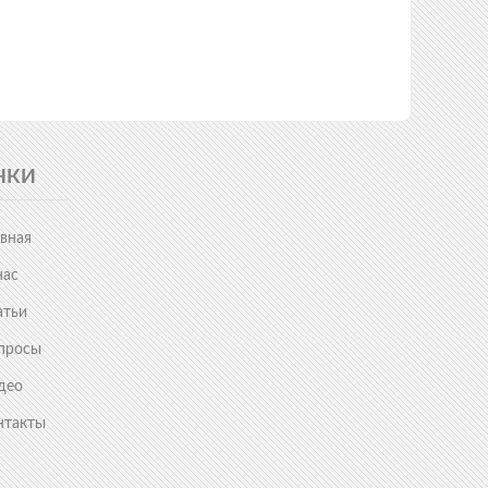
НКИ
авная
нас
атьи
просы
део
нтакты